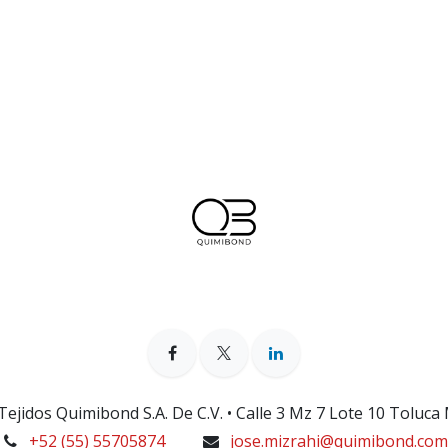
ejidos Quimibond S.A. De C.V. • Calle 3 Mz 7 Lote 10 Toluca
+52 (55) 55705874
jose.mizrahi@quimibond.com