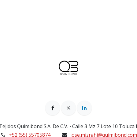
ejidos Quimibond S.A. De C.V. • Calle 3 Mz 7 Lote 10 Toluca
+52 (55) 55705874
jose.mizrahi@quimibond.com